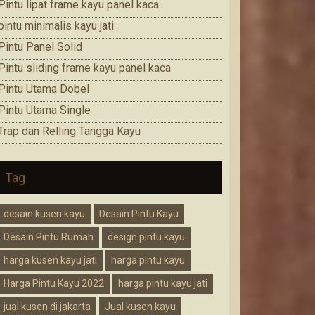
Pintu lipat frame kayu panel kaca
pintu minimalis kayu jati
Pintu Panel Solid
Pintu sliding frame kayu panel kaca
Pintu Utama Dobel
Pintu Utama Single
Trap dan Relling Tangga Kayu
Tag
desain kusen kayu
Desain Pintu Kayu
Desain Pintu Rumah
design pintu kayu
harga kusen kayu jati
harga pintu kayu
Harga Pintu Kayu 2022
harga pintu kayu jati
jual kusen di jakarta
Jual kusen kayu