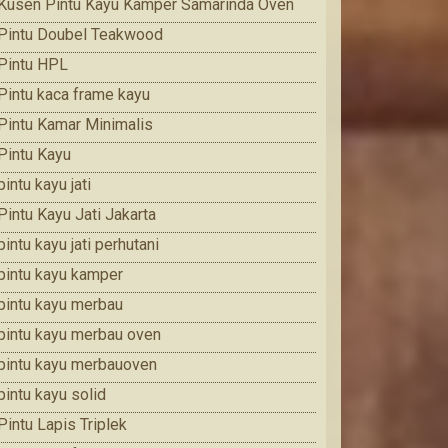
Kusen Pintu Kayu Kamper Samarinda Oven
Pintu Doubel Teakwood
Pintu HPL
Pintu kaca frame kayu
Pintu Kamar Minimalis
Pintu Kayu
pintu kayu jati
Pintu Kayu Jati Jakarta
pintu kayu jati perhutani
pintu kayu kamper
pintu kayu merbau
pintu kayu merbau oven
pintu kayu merbauoven
pintu kayu solid
Pintu Lapis Triplek