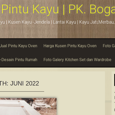
 Pintu Kayu | PK. Boga
yu | Kusen Kayu -Jendela | Lantai Kayu | Kayu Jati,Merba
Jual Pintu Kayu Oven
Harga Kusen Pintu Kayu Oven
Foto G
u-Desain Pintu Rumah
Foto Galery Kitchen Set dan Wardrobe
TH:
JUNI 2022