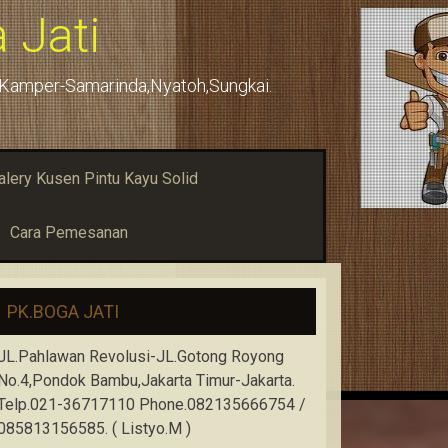
 Jati
u,Kamper-Samarinda,Nyatoh,Sungkai.
alery Kusen Pintu Kayu Solid
Cara Pemesanan
PK.BOGA JATI
JL.Pahlawan Revolusi-JL.Gotong Royong
No.4,Pondok Bambu,Jakarta Timur-Jakarta.
Telp.021-36717110 Phone.082135666754 /
085813156585. ( Listyo.M )