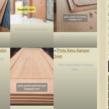
Pintu Kayu Kamper Oven
f
Pintu Panel Lis Timbul
lis
Pintu Panel Solid Kamper
Oven