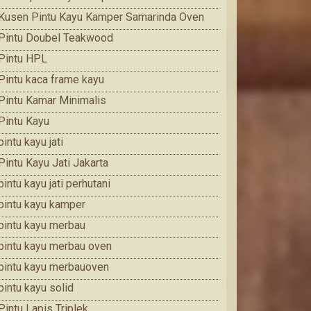
Kusen Pintu Kayu Kamper Samarinda Oven
Pintu Doubel Teakwood
Pintu HPL
Pintu kaca frame kayu
Pintu Kamar Minimalis
Pintu Kayu
pintu kayu jati
Pintu Kayu Jati Jakarta
pintu kayu jati perhutani
pintu kayu kamper
pintu kayu merbau
pintu kayu merbau oven
pintu kayu merbauoven
pintu kayu solid
Pintu Lapis Triplek