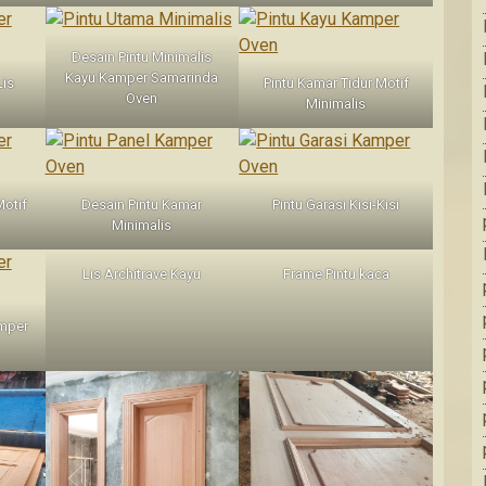
Desain Pintu Minimalis
Kayu Kamper Samarinda
Lis
Pintu Kamar Tidur Motif
Oven
Minimalis
Motif
Desain Pintu Kamar
Pintu Garasi Kisi-Kisi
Minimalis
Lis Architrave Kayu
Frame Pintu kaca
amper