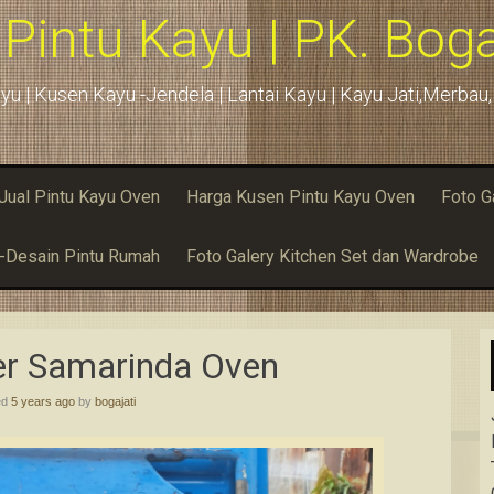
 Pintu Kayu | PK. Boga
yu | Kusen Kayu -Jendela | Lantai Kayu | Kayu Jati,Merba
Jual Pintu Kayu Oven
Harga Kusen Pintu Kayu Oven
Foto G
u-Desain Pintu Rumah
Foto Galery Kitchen Set dan Wardrobe
r Samarinda Oven
ed
5 years ago
by
bogajati