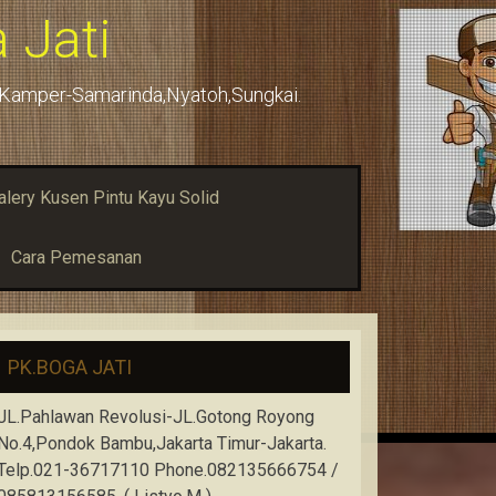
 Jati
u,Kamper-Samarinda,Nyatoh,Sungkai.
alery Kusen Pintu Kayu Solid
Cara Pemesanan
PK.BOGA JATI
JL.Pahlawan Revolusi-JL.Gotong Royong
No.4,Pondok Bambu,Jakarta Timur-Jakarta.
Telp.021-36717110 Phone.082135666754 /