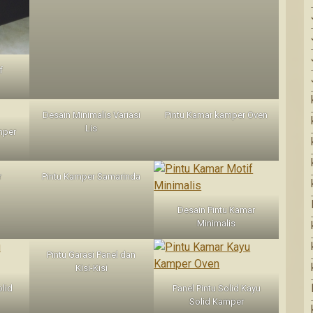
f
Desain Minimalis Variasi
Pintu Kamar kamper Oven
Lis
mper
r
Pintu Kamper Samarinda
Desain Pintu Kamar
Minimalis
Pintu Garasi Panel dan
Kisi-Kisi
olid
Panel Pintu Solid Kayu
Solid Kamper