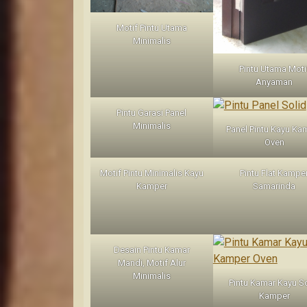
Motif Pintu Utama
Minimalis
Pintu Utama Moti
Anyaman
Pintu Garasi Panel
Minimalis
Panel Pintu Kayu Ka
Oven
Motif Pintu Minimalis Kayu
Pintu Flat Kampe
Kamper
Samarinda
Desain Pintu Kamar
Mandi, Motif Alur
Minimalis
Pintu Kamar Kayu S
Kamper