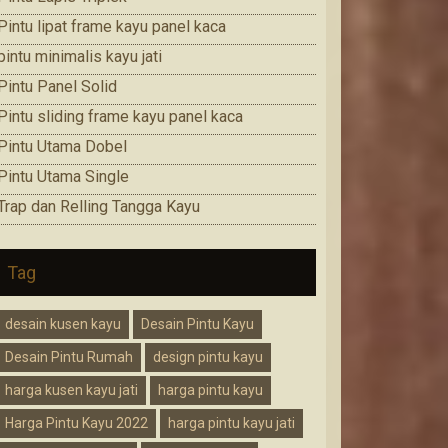
Pintu lipat frame kayu panel kaca
pintu minimalis kayu jati
Pintu Panel Solid
Pintu sliding frame kayu panel kaca
Pintu Utama Dobel
Pintu Utama Single
Trap dan Relling Tangga Kayu
Tag
desain kusen kayu
Desain Pintu Kayu
Desain Pintu Rumah
design pintu kayu
harga kusen kayu jati
harga pintu kayu
Harga Pintu Kayu 2022
harga pintu kayu jati