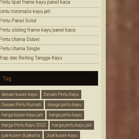
Pintu lipat frame kayu panel kaca
pintu minimalis kayu jati
Pintu Panel Solid
Pintu sliding frame kayu panel kaca
Pintu Utama Dobel
Pintu Utama Single
Trap dan Relling Tangga Kayu
Tag
desain kusen kayu
Desain Pintu Kayu
Desain Pintu Rumah
design pintu kayu
harga kusen kayu jati
harga pintu kayu
Harga Pintu Kayu 2022
harga pintu kayu jati
jual kusen di jakarta
Jual kusen kayu