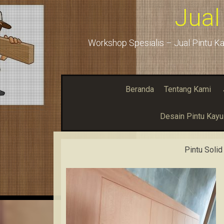
Jual
Workshop Spesialis – Jual Pintu Ka
Beranda
Tentang Kami
Desain Pintu Kay
Pintu Soli