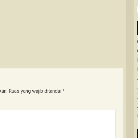
kan.
Ruas yang wajib ditandai
*