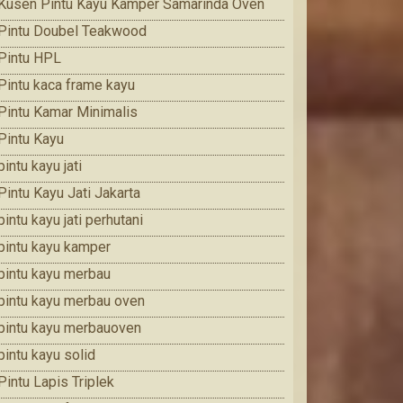
Kusen Pintu Kayu Kamper Samarinda Oven
Pintu Doubel Teakwood
Pintu HPL
Pintu kaca frame kayu
Pintu Kamar Minimalis
Pintu Kayu
pintu kayu jati
Pintu Kayu Jati Jakarta
pintu kayu jati perhutani
pintu kayu kamper
pintu kayu merbau
pintu kayu merbau oven
pintu kayu merbauoven
pintu kayu solid
Pintu Lapis Triplek