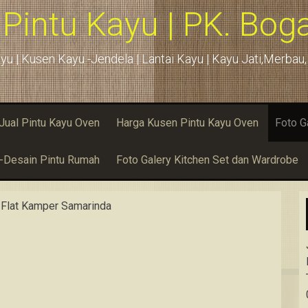
 Pintu Kayu | PK. Boga
yu | Kusen Kayu -Jendela | Lantai Kayu | Kayu Jati,Merba
Jual Pintu Kayu Oven
Harga Kusen Pintu Kayu Oven
Foto G
u-Desain Pintu Rumah
Foto Galery Kitchen Set dan Wardrobe
d Flat Kamper Samarinda