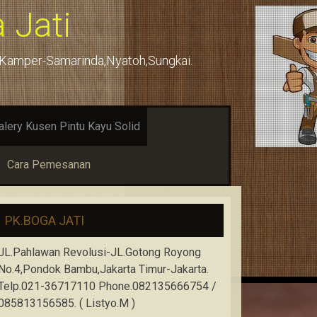
 Jati
u,Kamper-Samarinda,Nyatoh,Sungkai.
alery Kusen Pintu Kayu Solid
Cara Pemesanan
PK.BOGA JATI
JL.Pahlawan Revolusi-JL.Gotong Royong
No.4,Pondok Bambu,Jakarta Timur-Jakarta.
Telp.021-36717110 Phone.082135666754 /
085813156585. ( Listyo.M )