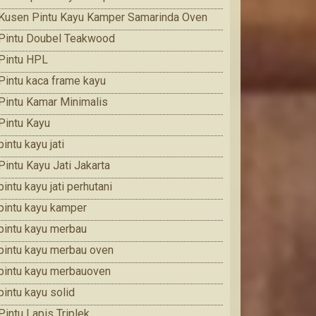
Kusen Pintu Kayu Kamper Samarinda Oven
Pintu Doubel Teakwood
Pintu HPL
Pintu kaca frame kayu
Pintu Kamar Minimalis
Pintu Kayu
pintu kayu jati
Pintu Kayu Jati Jakarta
pintu kayu jati perhutani
pintu kayu kamper
pintu kayu merbau
pintu kayu merbau oven
pintu kayu merbauoven
pintu kayu solid
Pintu Lapis Triplek