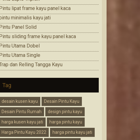
Pintu lipat frame kayu panel kaca
pintu minimalis kayu jati
Pintu Panel Solid
Pintu sliding frame kayu panel kaca
Pintu Utama Dobel
Pintu Utama Single
Trap dan Relling Tangga Kayu
Tag
desain kusen kayu
Desain Pintu Kayu
Desain Pintu Rumah
design pintu kayu
harga kusen kayu jati
harga pintu kayu
Harga Pintu Kayu 2022
harga pintu kayu jati