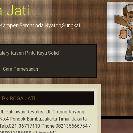
 Jati
u,Kamper-Samarinda,Nyatoh,Sungkai.
alery Kusen Pintu Kayu Solid
Cara Pemesanan
PK.BOGA JATI
JL.Pahlawan Revolusi-JL.Gotong Royong
No.4,Pondok Bambu,Jakarta Timur-Jakarta.
Telp.021-36717110 Phone.082135666754 /