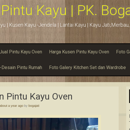
 Pintu Kayu | PK. Boga
yu | Kusen Kayu -Jendela | Lantai Kayu | Kayu Jati,Merba
Jual Pintu Kayu Oven
Harga Kusen Pintu Kayu Oven
Foto G
u-Desain Pintu Rumah
Foto Galery Kitchen Set dan Wardrobe
n Pintu Kayu Oven
about a year ago
by
bogajati