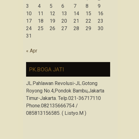
3
4
5
6
7
8
9
10
11
12
13
14
15
16
17
18
19
20
21
22
23
24
25
26
27
28
29
30
31
« Apr
PK.BOGA JATI
JL.Pahlawan Revolusi-JL.Gotong
Royong No.4,Pondok Bambu,Jakarta
Timur-Jakarta. Telp.021-36717110
Phone.082135666754 /
085813156585. ( Listyo.M )