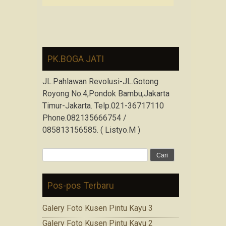
PK.BOGA JATI
JL.Pahlawan Revolusi-JL.Gotong
Royong No.4,Pondok Bambu,Jakarta
Timur-Jakarta. Telp.021-36717110
Phone.082135666754 /
085813156585. ( Listyo.M )
Cari
untuk:
Pos-pos Terbaru
Galery Foto Kusen Pintu Kayu 3
Galery Foto Kusen Pintu Kayu 2