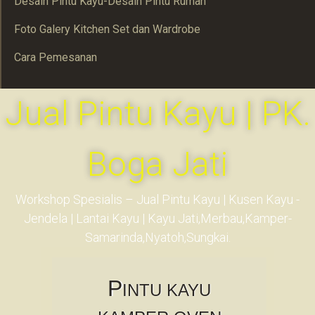
Desain Pintu Kayu-Desain Pintu Rumah
Foto Galery Kitchen Set dan Wardrobe
Cara Pemesanan
Jual Pintu Kayu | PK.
Boga Jati
Workshop Spesialis – Jual Pintu Kayu | Kusen Kayu -
Jendela | Lantai Kayu | Kayu Jati,Merbau,Kamper-
Samarinda,Nyatoh,Sungkai.
P
INTU KAYU