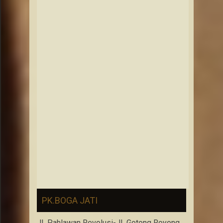
PK.BOGA JATI
JL.Pahlawan Revolusi-JL.Gotong Royong