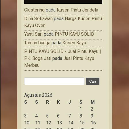
Clustering
pada
Kusen Pintu Jendela
Dina Setiawan
pada
Harga Kusen Pintu
Kayu Oven
Yanti Sari
pada
PINTU KAYU SOLID
Taman bunga
pada
Kusen Kayu
PINTU KAYU SOLID - Jual Pintu Kayu |
PK. Boga Jati
pada
Jual Pintu Kayu
Merbau
Cari
untuk:
Agustus 2026
S
S
R
K
J
S
M
1
2
3
4
5
6
7
8
9
10
11
12
13
14
15
16