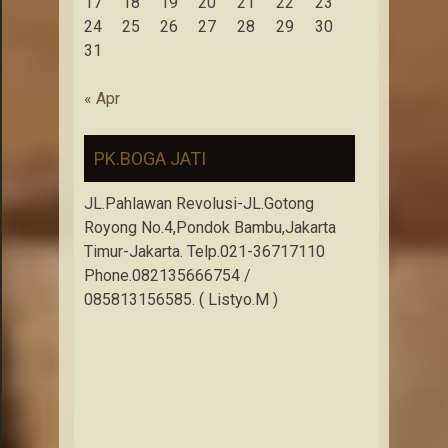
17
18
19
20
21
22
23
24
25
26
27
28
29
30
31
« Apr
PK.BOGA JATI
JL.Pahlawan Revolusi-JL.Gotong
Royong No.4,Pondok Bambu,Jakarta
Timur-Jakarta. Telp.021-36717110
Phone.082135666754 /
085813156585. ( Listyo.M )