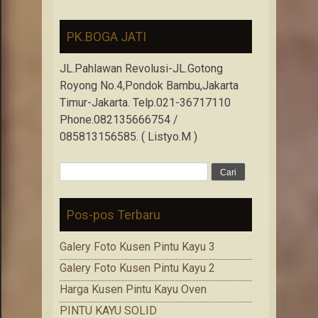
PK.BOGA JATI
JL.Pahlawan Revolusi-JL.Gotong
Royong No.4,Pondok Bambu,Jakarta
Timur-Jakarta. Telp.021-36717110
Phone.082135666754 /
085813156585. ( Listyo.M )
Cari
untuk:
Pos-pos Terbaru
Galery Foto Kusen Pintu Kayu 3
Galery Foto Kusen Pintu Kayu 2
Harga Kusen Pintu Kayu Oven
PINTU KAYU SOLID