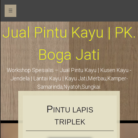
☰
Jual Pintu Kayu | PK.
Boga Jati
Workshop Spesialis – Jual Pintu Kayu | Kusen Kayu -
Jendela | Lantai Kayu | Kayu Jati,Merbau,Kamper-
Samarinda,Nyatoh,Sungkai.
P
INTU LAPIS
TRIPLEK