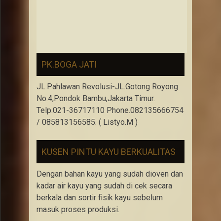
PK.BOGA JATI
JL.Pahlawan Revolusi-JL.Gotong Royong
No.4,Pondok Bambu,Jakarta Timur.
Telp.021-36717110 Phone.082135666754
/ 085813156585. ( Listyo.M )
KUSEN PINTU KAYU BERKUALITAS
Dengan bahan kayu yang sudah dioven dan
kadar air kayu yang sudah di cek secara
berkala dan sortir fisik kayu sebelum
masuk proses produksi.