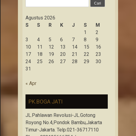
Cari
untuk:
Agustus 2026
S
S
R
K
J
S
M
1
2
3
4
5
6
7
8
9
10
11
12
13
14
15
16
17
18
19
20
21
22
23
24
25
26
27
28
29
30
31
« Apr
PK.BOGA JATI
JL.Pahlawan Revolusi-JL.Gotong
Royong No.4,Pondok Bambu,Jakarta
Timur-Jakarta. Telp.021-36717110