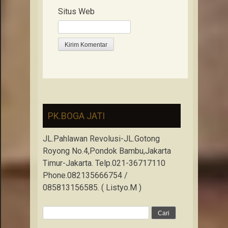
Situs Web
PK.BOGA JATI
JL.Pahlawan Revolusi-JL.Gotong
Royong No.4,Pondok Bambu,Jakarta
Timur-Jakarta. Telp.021-36717110
Phone.082135666754 /
085813156585. ( Listyo.M )
Cari
untuk: