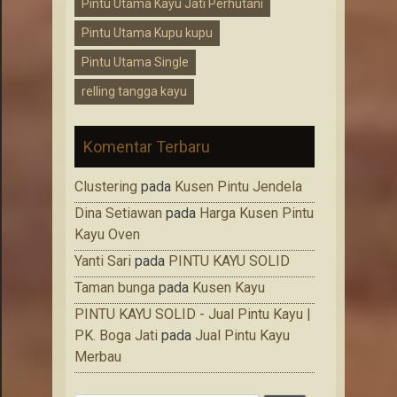
Pintu Utama Kayu Jati Perhutani
Pintu Utama Kupu kupu
Pintu Utama Single
relling tangga kayu
Komentar Terbaru
Clustering
pada
Kusen Pintu Jendela
Dina Setiawan
pada
Harga Kusen Pintu
Kayu Oven
Yanti Sari
pada
PINTU KAYU SOLID
Taman bunga
pada
Kusen Kayu
PINTU KAYU SOLID - Jual Pintu Kayu |
PK. Boga Jati
pada
Jual Pintu Kayu
Merbau