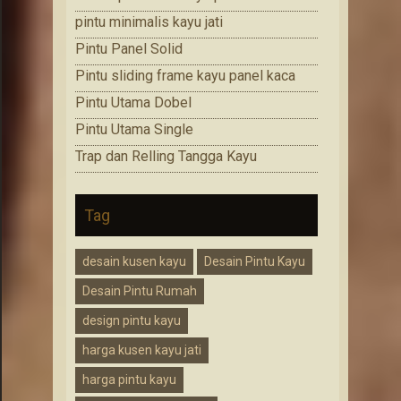
pintu minimalis kayu jati
Pintu Panel Solid
Pintu sliding frame kayu panel kaca
Pintu Utama Dobel
Pintu Utama Single
Trap dan Relling Tangga Kayu
Tag
desain kusen kayu
Desain Pintu Kayu
Desain Pintu Rumah
design pintu kayu
harga kusen kayu jati
harga pintu kayu