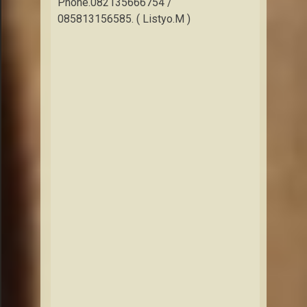
Phone.082135666754 /
085813156585. ( Listyo.M )