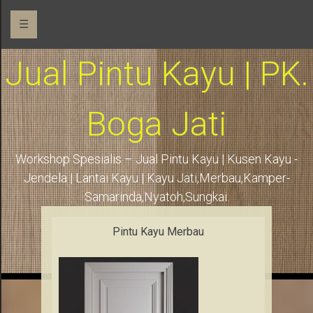
☰
Jual Pintu Kayu | PK.
Boga Jati
Workshop Spesialis – Jual Pintu Kayu | Kusen Kayu -
Jendela | Lantai Kayu | Kayu Jati,Merbau,Kamper-
Samarinda,Nyatoh,Sungkai.
Pintu Kayu Merbau