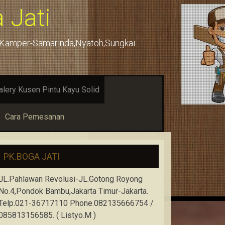
 Jati
u,Kamper-Samarinda,Nyatoh,Sungkai.
alery Kusen Pintu Kayu Solid
Cara Pemesanan
PK.BOGA JATI
JL.Pahlawan Revolusi-JL.Gotong Royong
No.4,Pondok Bambu,Jakarta Timur-Jakarta.
Telp.021-36717110 Phone.082135666754 /
085813156585. ( Listyo.M )