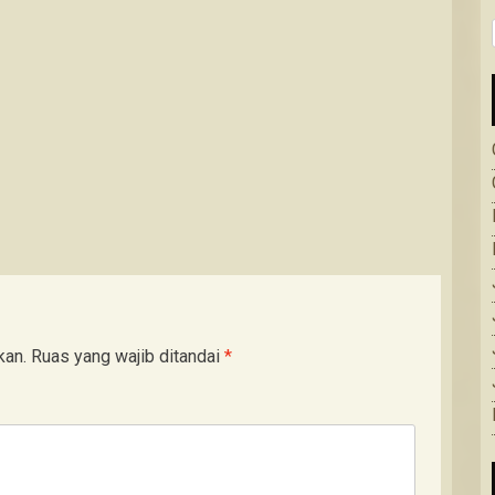
kan.
Ruas yang wajib ditandai
*