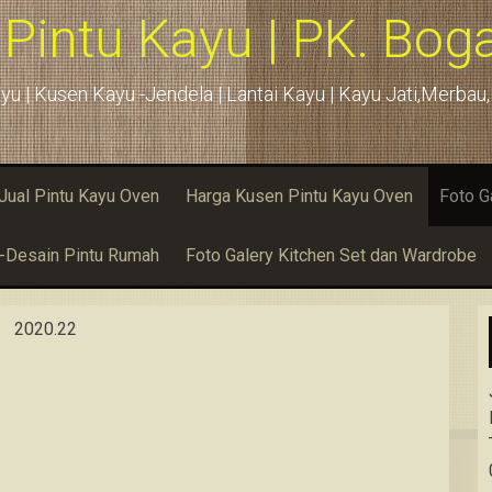
 Pintu Kayu | PK. Boga
yu | Kusen Kayu -Jendela | Lantai Kayu | Kayu Jati,Merba
Jual Pintu Kayu Oven
Harga Kusen Pintu Kayu Oven
Foto G
u-Desain Pintu Rumah
Foto Galery Kitchen Set dan Wardrobe
2020.22