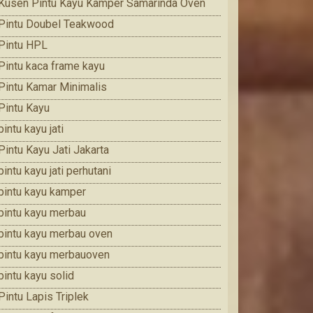
Kusen Pintu Kayu Kamper Samarinda Oven
Pintu Doubel Teakwood
Pintu HPL
Pintu kaca frame kayu
Pintu Kamar Minimalis
Pintu Kayu
pintu kayu jati
Pintu Kayu Jati Jakarta
pintu kayu jati perhutani
pintu kayu kamper
pintu kayu merbau
pintu kayu merbau oven
pintu kayu merbauoven
pintu kayu solid
Pintu Lapis Triplek