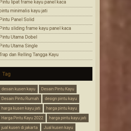
Pintu lipat frame kayu panel kaca
pintu minimalis kayu jati
Pintu Panel Solid
Pintu sliding frame kayu panel kaca
Pintu Utama Dobel
Pintu Utama Single
Trap dan Relling Tangga Kayu
Tag
desain kusen kayu
Desain Pintu Kayu
Desain Pintu Rumah
design pintu kayu
harga kusen kayu jati
harga pintu kayu
Harga Pintu Kayu 2022
harga pintu kayu jati
jual kusen di jakarta
Jual kusen kayu