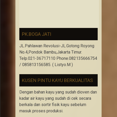
PK.BOGA JATI
JL.Pahlawan Revolusi-JL.Gotong Royong
No.4,Pondok Bambu,Jakarta Timur.
Telp.021-36717110 Phone.082135666754
/ 085813156585. ( Listyo.M )
KUSEN PINTU KAYU BERKUALITAS
Dengan bahan kayu yang sudah dioven dan
kadar air kayu yang sudah di cek secara
berkala dan sortir fisik kayu sebelum
masuk proses produksi.