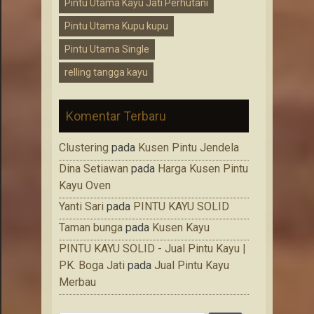
Pintu Utama Kayu Jati Perhutani
Pintu Utama Kupu kupu
Pintu Utama Single
relling tangga kayu
Komentar Terbaru
Clustering
pada
Kusen Pintu Jendela
Dina Setiawan
pada
Harga Kusen Pintu
Kayu Oven
Yanti Sari
pada
PINTU KAYU SOLID
Taman bunga
pada
Kusen Kayu
PINTU KAYU SOLID - Jual Pintu Kayu |
PK. Boga Jati
pada
Jual Pintu Kayu
Merbau