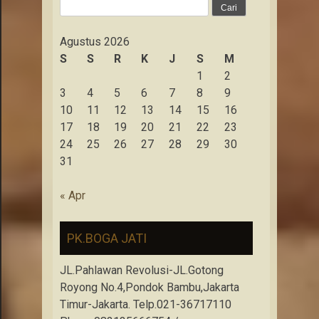
Cari
untuk:
Agustus 2026
S
S
R
K
J
S
M
1
2
3
4
5
6
7
8
9
10
11
12
13
14
15
16
17
18
19
20
21
22
23
24
25
26
27
28
29
30
31
« Apr
PK.BOGA JATI
JL.Pahlawan Revolusi-JL.Gotong
Royong No.4,Pondok Bambu,Jakarta
Timur-Jakarta. Telp.021-36717110