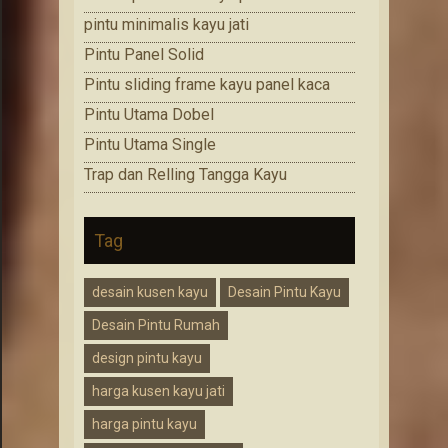
pintu minimalis kayu jati
Pintu Panel Solid
Pintu sliding frame kayu panel kaca
Pintu Utama Dobel
Pintu Utama Single
Trap dan Relling Tangga Kayu
Tag
desain kusen kayu
Desain Pintu Kayu
Desain Pintu Rumah
design pintu kayu
harga kusen kayu jati
harga pintu kayu