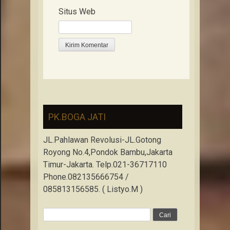
Situs Web
PK.BOGA JATI
JL.Pahlawan Revolusi-JL.Gotong
Royong No.4,Pondok Bambu,Jakarta
Timur-Jakarta. Telp.021-36717110
Phone.082135666754 /
085813156585. ( Listyo.M )
Cari
untuk: