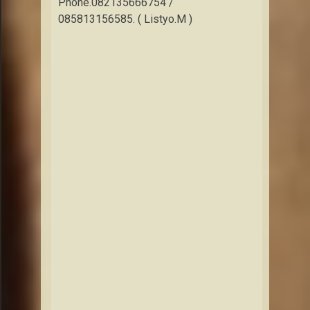
Phone.082135666754 /
085813156585. ( Listyo.M )