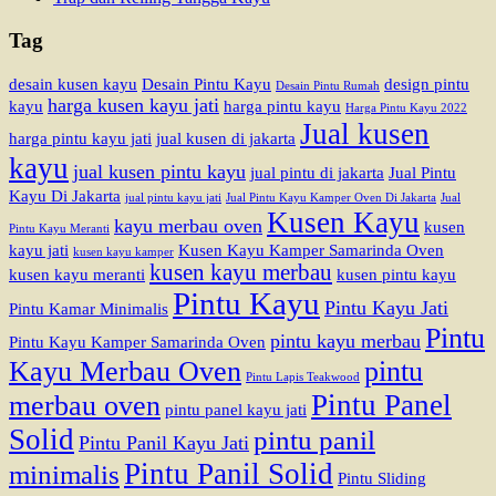
Tag
desain kusen kayu
Desain Pintu Kayu
design pintu
Desain Pintu Rumah
harga kusen kayu jati
kayu
harga pintu kayu
Harga Pintu Kayu 2022
Jual kusen
harga pintu kayu jati
jual kusen di jakarta
kayu
jual kusen pintu kayu
jual pintu di jakarta
Jual Pintu
Kayu Di Jakarta
jual pintu kayu jati
Jual Pintu Kayu Kamper Oven Di Jakarta
Jual
Kusen Kayu
kayu merbau oven
kusen
Pintu Kayu Meranti
kayu jati
Kusen Kayu Kamper Samarinda Oven
kusen kayu kamper
kusen kayu merbau
kusen kayu meranti
kusen pintu kayu
Pintu Kayu
Pintu Kayu Jati
Pintu Kamar Minimalis
Pintu
pintu kayu merbau
Pintu Kayu Kamper Samarinda Oven
Kayu Merbau Oven
pintu
Pintu Lapis Teakwood
Pintu Panel
merbau oven
pintu panel kayu jati
Solid
pintu panil
Pintu Panil Kayu Jati
Pintu Panil Solid
minimalis
Pintu Sliding