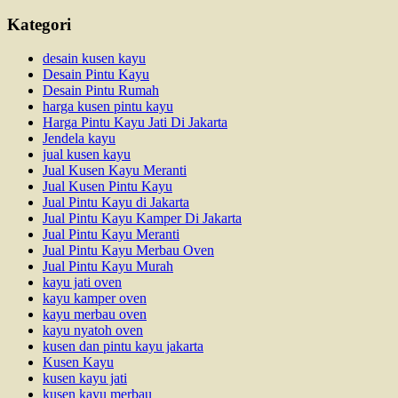
Kategori
desain kusen kayu
Desain Pintu Kayu
Desain Pintu Rumah
harga kusen pintu kayu
Harga Pintu Kayu Jati Di Jakarta
Jendela kayu
jual kusen kayu
Jual Kusen Kayu Meranti
Jual Kusen Pintu Kayu
Jual Pintu Kayu di Jakarta
Jual Pintu Kayu Kamper Di Jakarta
Jual Pintu Kayu Meranti
Jual Pintu Kayu Merbau Oven
Jual Pintu Kayu Murah
kayu jati oven
kayu kamper oven
kayu merbau oven
kayu nyatoh oven
kusen dan pintu kayu jakarta
Kusen Kayu
kusen kayu jati
kusen kayu merbau