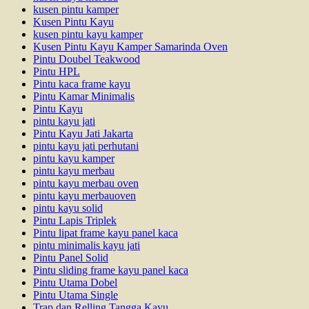
kusen pintu kamper
Kusen Pintu Kayu
kusen pintu kayu kamper
Kusen Pintu Kayu Kamper Samarinda Oven
Pintu Doubel Teakwood
Pintu HPL
Pintu kaca frame kayu
Pintu Kamar Minimalis
Pintu Kayu
pintu kayu jati
Pintu Kayu Jati Jakarta
pintu kayu jati perhutani
pintu kayu kamper
pintu kayu merbau
pintu kayu merbau oven
pintu kayu merbauoven
pintu kayu solid
Pintu Lapis Triplek
Pintu lipat frame kayu panel kaca
pintu minimalis kayu jati
Pintu Panel Solid
Pintu sliding frame kayu panel kaca
Pintu Utama Dobel
Pintu Utama Single
Trap dan Relling Tangga Kayu