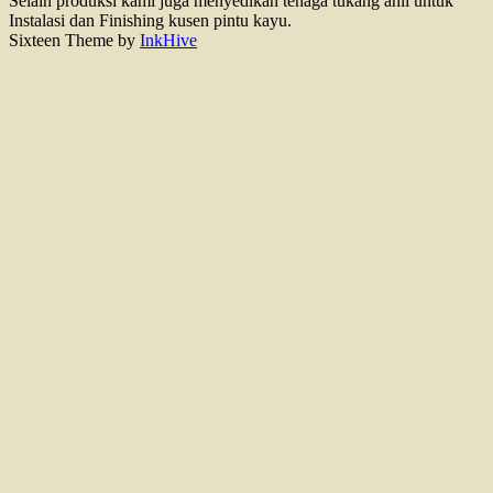
Selain produksi kami juga menyedikan tenaga tukang ahli untuk
Instalasi dan Finishing kusen pintu kayu.
Sixteen Theme by
InkHive