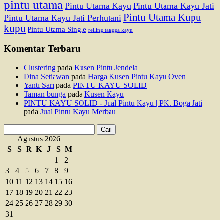
pintu utama
Pintu Utama Kayu
Pintu Utama Kayu Jati
Pintu Utama Kupu
Pintu Utama Kayu Jati Perhutani
kupu
Pintu Utama Single
relling tangga kayu
Komentar Terbaru
Clustering
pada
Kusen Pintu Jendela
Dina Setiawan
pada
Harga Kusen Pintu Kayu Oven
Yanti Sari
pada
PINTU KAYU SOLID
Taman bunga
pada
Kusen Kayu
PINTU KAYU SOLID - Jual Pintu Kayu | PK. Boga Jati
pada
Jual Pintu Kayu Merbau
Cari
untuk:
Agustus 2026
S
S
R
K
J
S
M
1
2
3
4
5
6
7
8
9
10
11
12
13
14
15
16
17
18
19
20
21
22
23
24
25
26
27
28
29
30
31