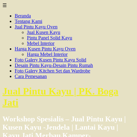
☰
Beranda
Tentang Kami
Jual Pintu Kayu Oven
Jual Kusen Kayu
Pintu Panel Solid Kayu
Mebel Interior
Harga Kusen Pintu Kayu Oven
Harga Mebel Interior
Foto Galery Kusen Pintu Kayu Solid
Desain Pintu Kayu-Desain Pintu Rumah
Foto Galery Kitchen Set dan Wardrobe
Cara Pemesanan
Jual Pintu Kayu | PK. Boga
Jati
Workshop Spesialis – Jual Pintu Kayu |
Kusen Kayu -Jendela | Lantai Kayu |
Kayu Jati,Merbau,Kamper-