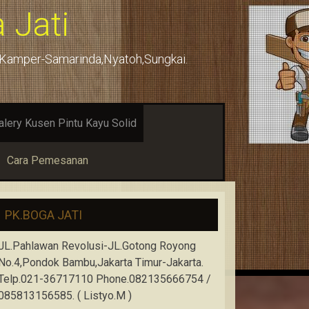
 Jati
u,Kamper-Samarinda,Nyatoh,Sungkai.
alery Kusen Pintu Kayu Solid
Cara Pemesanan
PK.BOGA JATI
JL.Pahlawan Revolusi-JL.Gotong Royong
No.4,Pondok Bambu,Jakarta Timur-Jakarta.
Telp.021-36717110 Phone.082135666754 /
085813156585. ( Listyo.M )