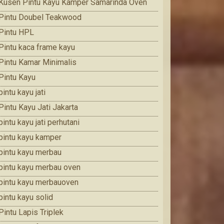
Kusen Pintu Kayu Kamper Samarinda Oven
Pintu Doubel Teakwood
Pintu HPL
Pintu kaca frame kayu
Pintu Kamar Minimalis
Pintu Kayu
pintu kayu jati
Pintu Kayu Jati Jakarta
pintu kayu jati perhutani
pintu kayu kamper
pintu kayu merbau
pintu kayu merbau oven
pintu kayu merbauoven
pintu kayu solid
Pintu Lapis Triplek