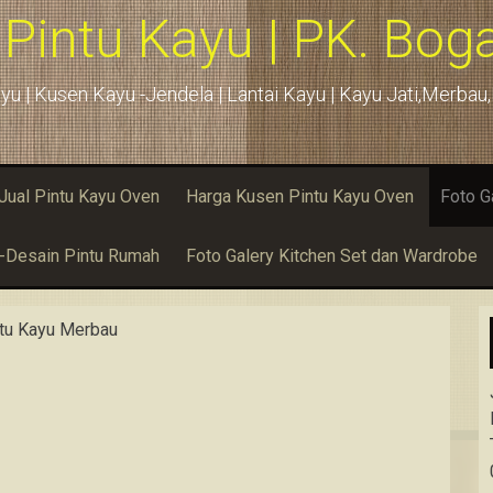
 Pintu Kayu | PK. Boga
yu | Kusen Kayu -Jendela | Lantai Kayu | Kayu Jati,Merba
Jual Pintu Kayu Oven
Harga Kusen Pintu Kayu Oven
Foto G
u-Desain Pintu Rumah
Foto Galery Kitchen Set dan Wardrobe
tu Kayu Merbau