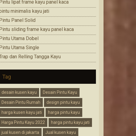
Pintu lipat frame kayu panel kaca
pintu minimalis kayu jati
Pintu Panel Solid
Pintu sliding frame kayu panel kaca
Pintu Utama Dobel
Pintu Utama Single
Trap dan Relling Tangga Kayu
Tag
desain kusen kayu
Desain Pintu Kayu
Desain Pintu Rumah
design pintu kayu
harga kusen kayu jati
harga pintu kayu
Harga Pintu Kayu 2022
harga pintu kayu jati
jual kusen di jakarta
Jual kusen kayu