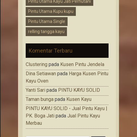
Pintu Utama Kayu Jati Perhutani
Pintu Utama Kupu kupu
Pintu Utama Single
relling tangga kayu
Komentar Terbaru
Clustering
pada
Kusen Pintu Jendela
Dina Setiawan
pada
Harga Kusen Pintu
Kayu Oven
Yanti Sari
pada
PINTU KAYU SOLID
Taman bunga
pada
Kusen Kayu
PINTU KAYU SOLID - Jual Pintu Kayu |
PK. Boga Jati
pada
Jual Pintu Kayu
Merbau