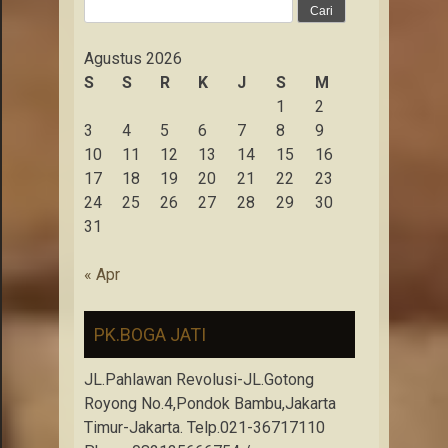
Cari
untuk:
Agustus 2026
S
S
R
K
J
S
M
1
2
3
4
5
6
7
8
9
10
11
12
13
14
15
16
17
18
19
20
21
22
23
24
25
26
27
28
29
30
31
« Apr
PK.BOGA JATI
JL.Pahlawan Revolusi-JL.Gotong
Royong No.4,Pondok Bambu,Jakarta
Timur-Jakarta. Telp.021-36717110