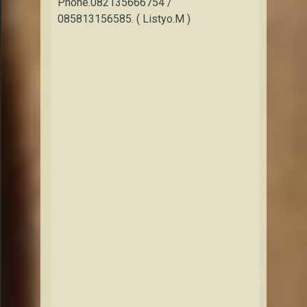
Phone.082135666754 /
085813156585. ( Listyo.M )