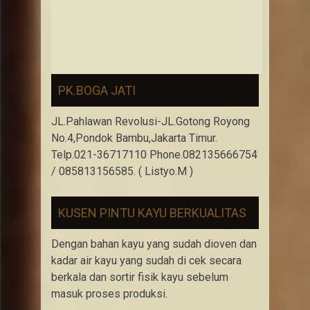
PK.BOGA JATI
JL.Pahlawan Revolusi-JL.Gotong Royong
No.4,Pondok Bambu,Jakarta Timur.
Telp.021-36717110 Phone.082135666754
/ 085813156585. ( Listyo.M )
KUSEN PINTU KAYU BERKUALITAS
Dengan bahan kayu yang sudah dioven dan
kadar air kayu yang sudah di cek secara
berkala dan sortir fisik kayu sebelum
masuk proses produksi.