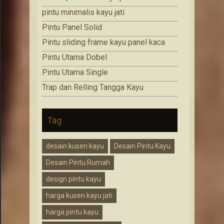
pintu minimalis kayu jati
Pintu Panel Solid
Pintu sliding frame kayu panel kaca
Pintu Utama Dobel
Pintu Utama Single
Trap dan Relling Tangga Kayu
Tag
desain kusen kayu
Desain Pintu Kayu
Desain Pintu Rumah
design pintu kayu
harga kusen kayu jati
harga pintu kayu