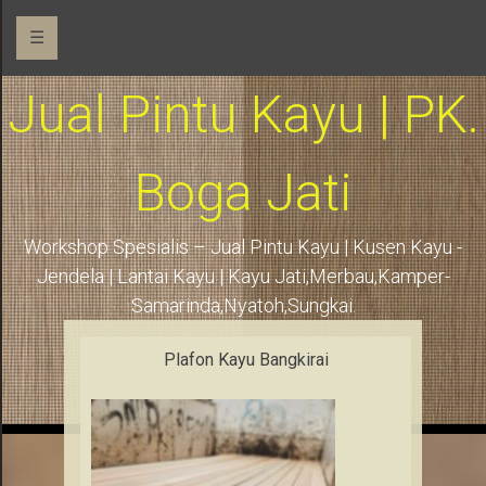
☰
Jual Pintu Kayu | PK.
Boga Jati
Workshop Spesialis – Jual Pintu Kayu | Kusen Kayu -
Jendela | Lantai Kayu | Kayu Jati,Merbau,Kamper-
Samarinda,Nyatoh,Sungkai.
Plafon Kayu Bangkirai