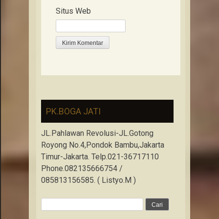
Situs Web
PK.BOGA JATI
JL.Pahlawan Revolusi-JL.Gotong
Royong No.4,Pondok Bambu,Jakarta
Timur-Jakarta. Telp.021-36717110
Phone.082135666754 /
085813156585. ( Listyo.M )
Cari
untuk: