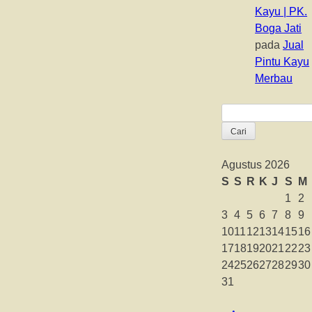
Kayu | PK.
Boga Jati
pada
Jual
Pintu Kayu
Merbau
Cari
untuk:
Agustus 2026
S
S
R
K
J
S
M
1
2
3
4
5
6
7
8
9
10
11
12
13
14
15
16
17
18
19
20
21
22
23
24
25
26
27
28
29
30
31