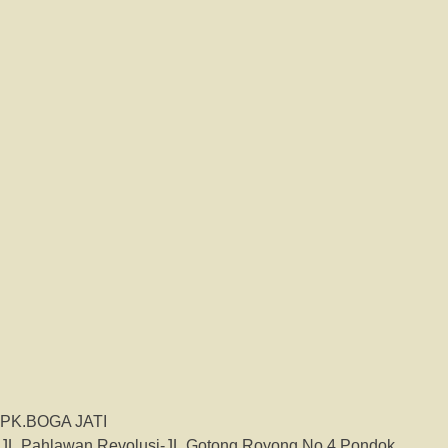
PK.BOGA JATI
JL.Pahlawan Revolusi-JL.Gotong Royong No.4,Pondok