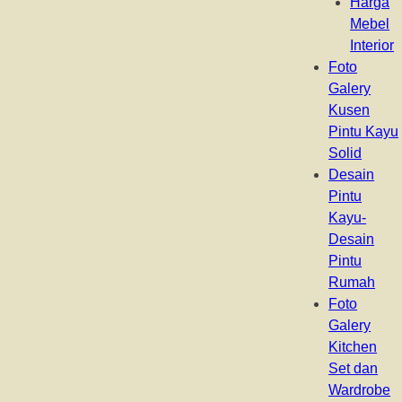
Harga
Mebel
Interior
Foto
Galery
Kusen
Pintu Kayu
Solid
Desain
Pintu
Kayu-
Desain
Pintu
Rumah
Foto
Galery
Kitchen
Set dan
Wardrobe