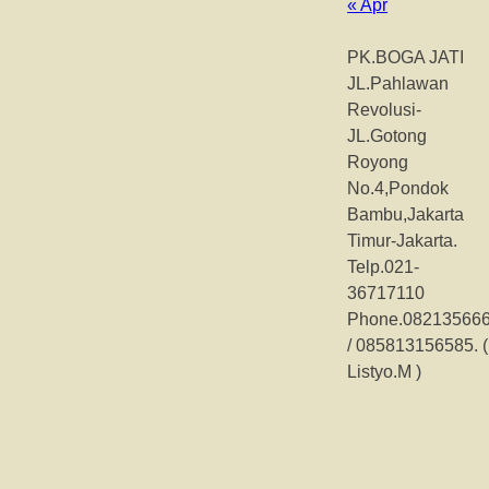
« Apr
PK.BOGA JATI
JL.Pahlawan
Revolusi-
JL.Gotong
Royong
No.4,Pondok
Bambu,Jakarta
Timur-Jakarta.
Telp.021-
36717110
Phone.08213566
/ 085813156585. (
Listyo.M )