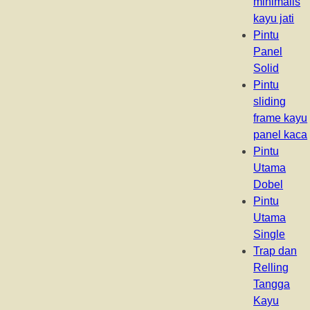
minimalis
kayu jati
Pintu
Panel
Solid
Pintu
sliding
frame kayu
panel kaca
Pintu
Utama
Dobel
Pintu
Utama
Single
Trap dan
Relling
Tangga
Kayu