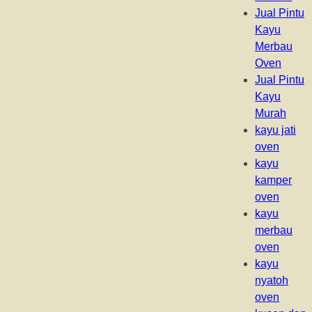
Jual Pintu
Kayu
Merbau
Oven
Jual Pintu
Kayu
Murah
kayu jati
oven
kayu
kamper
oven
kayu
merbau
oven
kayu
nyatoh
oven