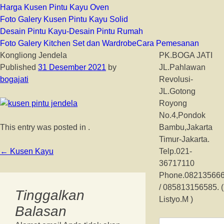
Harga Kusen Pintu Kayu Oven
Foto Galery Kusen Pintu Kayu Solid
Desain Pintu Kayu-Desain Pintu Rumah
Foto Galery Kitchen Set dan Wardrobe
Cara Pemesanan
Kongliong Jendela
PK.BOGA JATI
Published
31 Desember 2021
by
JL.Pahlawan
bogajati
Revolusi-
JL.Gotong
Royong
No.4,Pondok
This entry was posted in .
Bambu,Jakarta
Timur-Jakarta.
Post
←
Kusen Kayu
Telp.021-
navigation
36717110
Phone.08213566
/ 085813156585. (
Tinggalkan
Listyo.M )
Balasan
Cari