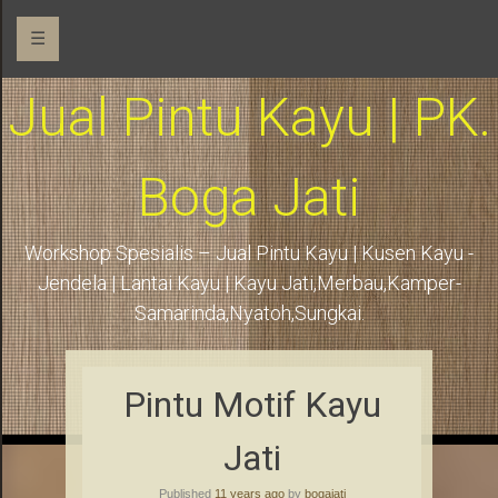
☰
Jual Pintu Kayu | PK.
Boga Jati
Workshop Spesialis – Jual Pintu Kayu | Kusen Kayu -
Jendela | Lantai Kayu | Kayu Jati,Merbau,Kamper-
Samarinda,Nyatoh,Sungkai.
Pintu Motif Kayu
Jati
Published
11 years ago
by
bogajati