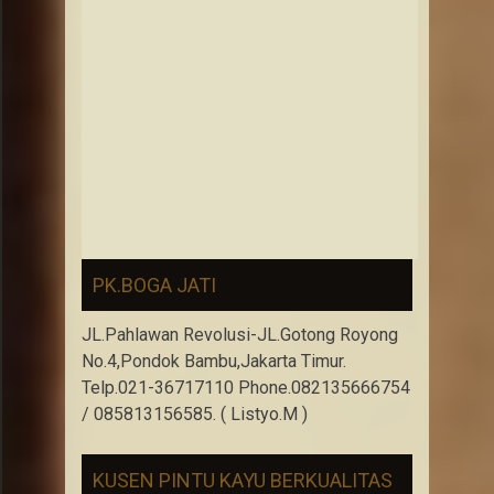
PK.BOGA JATI
JL.Pahlawan Revolusi-JL.Gotong Royong
No.4,Pondok Bambu,Jakarta Timur.
Telp.021-36717110 Phone.082135666754
/ 085813156585. ( Listyo.M )
KUSEN PINTU KAYU BERKUALITAS