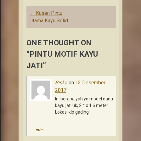
Post
←
Kusen Pintu
navigation
Utama Kayu Solid
ONE THOUGHT ON
“PINTU MOTIF KAYU
JATI”
Siska
on
13 Desember
2017
Ini berapa yah yg model dadu
kayu jati uk, 2.4 x 1.6 meter .
Lokasi klp gading
reply