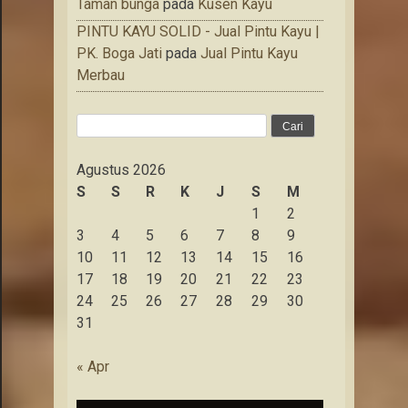
Taman bunga
pada
Kusen Kayu
PINTU KAYU SOLID - Jual Pintu Kayu |
PK. Boga Jati
pada
Jual Pintu Kayu
Merbau
Cari
untuk:
Agustus 2026
S
S
R
K
J
S
M
1
2
3
4
5
6
7
8
9
10
11
12
13
14
15
16
17
18
19
20
21
22
23
24
25
26
27
28
29
30
31
« Apr