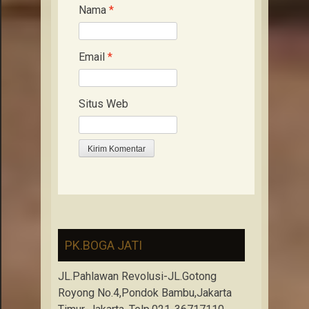
Nama
*
Email
*
Situs Web
PK.BOGA JATI
JL.Pahlawan Revolusi-JL.Gotong
Royong No.4,Pondok Bambu,Jakarta