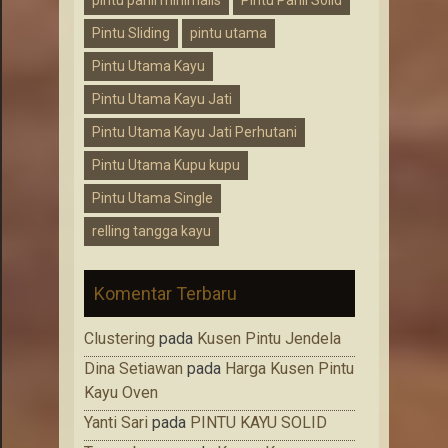
pintu panil minimalis
Pintu Panil Solid
Pintu Sliding
pintu utama
Pintu Utama Kayu
Pintu Utama Kayu Jati
Pintu Utama Kayu Jati Perhutani
Pintu Utama Kupu kupu
Pintu Utama Single
relling tangga kayu
Komentar Terbaru
Clustering
pada
Kusen Pintu Jendela
Dina Setiawan
pada
Harga Kusen Pintu
Kayu Oven
Yanti Sari
pada
PINTU KAYU SOLID