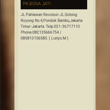
PK.BOGA JATI
JL.Pahlawan Revolusi-JL.Gotong
Royong No.4,Pondok Bambu,Jakarta
Timur-Jakarta. Telp.021-36717110
Phone.082135666754 /
085813156585. ( Listyo.M )