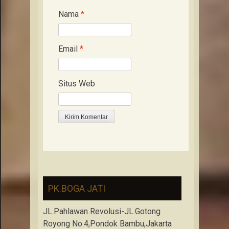
Nama
*
Email
*
Situs Web
PK.BOGA JATI
JL.Pahlawan Revolusi-JL.Gotong
Royong No.4,Pondok Bambu,Jakarta