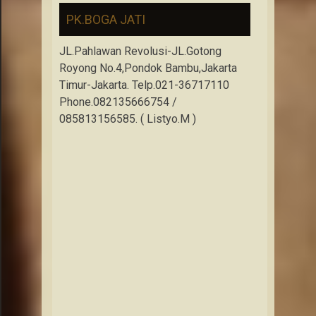
PK.BOGA JATI
JL.Pahlawan Revolusi-JL.Gotong
Royong No.4,Pondok Bambu,Jakarta
Timur-Jakarta. Telp.021-36717110
Phone.082135666754 /
085813156585. ( Listyo.M )