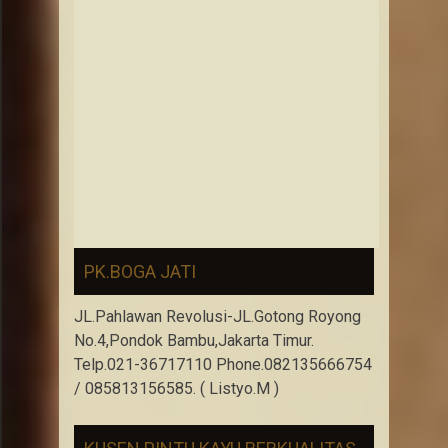
PK.BOGA JATI
JL.Pahlawan Revolusi-JL.Gotong Royong
No.4,Pondok Bambu,Jakarta Timur.
Telp.021-36717110 Phone.082135666754
/ 085813156585. ( Listyo.M )