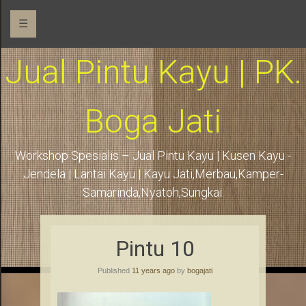
☰
Jual Pintu Kayu | PK.
Boga Jati
Workshop Spesialis – Jual Pintu Kayu | Kusen Kayu -
Jendela | Lantai Kayu | Kayu Jati,Merbau,Kamper-
Samarinda,Nyatoh,Sungkai.
Pintu 10
Published
11 years ago
by
bogajati