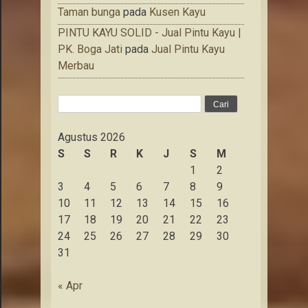
Taman bunga
pada
Kusen Kayu
PINTU KAYU SOLID - Jual Pintu Kayu |
PK. Boga Jati
pada
Jual Pintu Kayu
Merbau
Cari
untuk:
Agustus 2026
S
S
R
K
J
S
M
1
2
3
4
5
6
7
8
9
10
11
12
13
14
15
16
17
18
19
20
21
22
23
24
25
26
27
28
29
30
31
« Apr