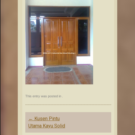
This entry was posted in .
Post
←
Kusen Pintu
navigation
Utama Kayu Solid