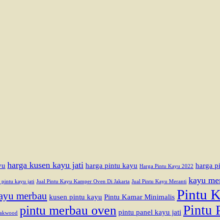
harga kusen kayu jati
yu
harga pintu kayu
harga pi
Harga Pintu Kayu 2022
kayu me
l pintu kayu jati
Jual Pintu Kayu Kamper Oven Di Jakarta
Jual Pintu Kayu Meranti
Pintu 
ayu merbau
kusen pintu kayu
Pintu Kamar Minimalis
Pintu 
pintu merbau oven
pintu panel kayu jati
eakwood