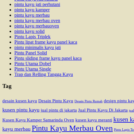
pintu kayu jati perhutani
pintu kayu kamper
pintu kayu merbau
pintu kayu merbau oven
pintu kayu merbauoven
pintu kayu solid
Pintu Lapis Triplek
Pintu lipat frame kayu panel kaca
pintu minimalis kayu jati
Pintu Panel Solid
Pintu sliding frame kayu panel kaca
Pintu Utama Dobel
Pintu Utama Single
Trap dan Relling Tangga Kayu
Tag
desain kusen kayu
Desain Pintu Kayu
design pintu ka
Desain Pintu Rumah
kusen pintu kayu
jual pintu di jakarta
Jual Pintu Kayu Di Jakarta
jua
kusen k
Kusen Kayu Kamper Samarinda Oven
kusen kayu meranti
Pintu Kayu Merbau Oven
kayu merbau
Pintu Lapis T