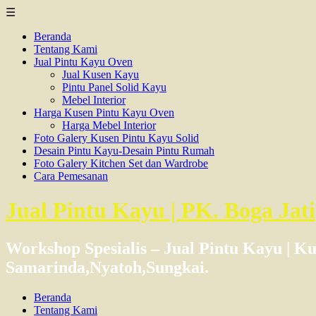
☰
Beranda
Tentang Kami
Jual Pintu Kayu Oven
Jual Kusen Kayu
Pintu Panel Solid Kayu
Mebel Interior
Harga Kusen Pintu Kayu Oven
Harga Mebel Interior
Foto Galery Kusen Pintu Kayu Solid
Desain Pintu Kayu-Desain Pintu Rumah
Foto Galery Kitchen Set dan Wardrobe
Cara Pemesanan
Jual Pintu Kayu | PK. Boga Jati
Workshop Spesialis – Jual Pintu Kayu | K
Samarinda,Nyatoh,Sungkai.
Beranda
Tentang Kami