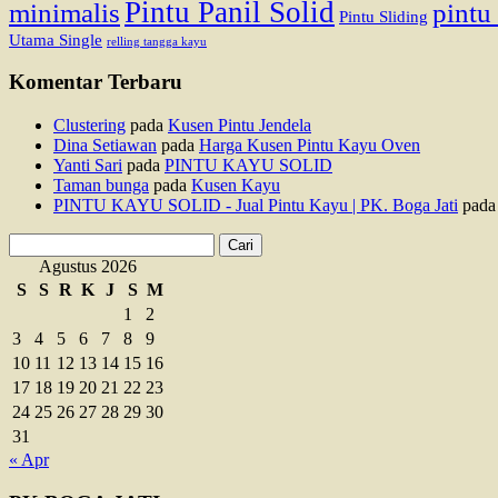
Pintu Panil Solid
minimalis
pintu
Pintu Sliding
Utama Single
relling tangga kayu
Komentar Terbaru
Clustering
pada
Kusen Pintu Jendela
Dina Setiawan
pada
Harga Kusen Pintu Kayu Oven
Yanti Sari
pada
PINTU KAYU SOLID
Taman bunga
pada
Kusen Kayu
PINTU KAYU SOLID - Jual Pintu Kayu | PK. Boga Jati
pad
Cari
untuk:
Agustus 2026
S
S
R
K
J
S
M
1
2
3
4
5
6
7
8
9
10
11
12
13
14
15
16
17
18
19
20
21
22
23
24
25
26
27
28
29
30
31
« Apr