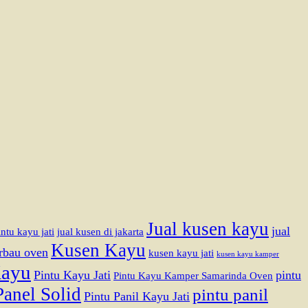
Jual kusen kayu
jual
ntu kayu jati
jual kusen di jakarta
Kusen Kayu
rbau oven
kusen kayu jati
kusen kayu kamper
Kayu
Pintu Kayu Jati
pintu
Pintu Kayu Kamper Samarinda Oven
Panel Solid
pintu panil
Pintu Panil Kayu Jati