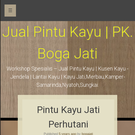
☰
Jual Pintu Kayu | PK.
Boga Jati
Workshop Spesialis – Jual Pintu Kayu | Kusen Kayu -
Jendela | Lantai Kayu | Kayu Jati,Merbau,Kamper-
Samarinda,Nyatoh,Sungkai.
Pintu Kayu Jati
Perhutani
Published
5 years ago
by
bogajati