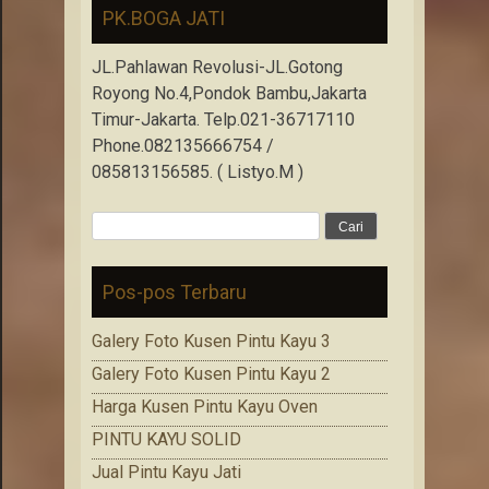
PK.BOGA JATI
JL.Pahlawan Revolusi-JL.Gotong
Royong No.4,Pondok Bambu,Jakarta
Timur-Jakarta. Telp.021-36717110
Phone.082135666754 /
085813156585. ( Listyo.M )
Cari
untuk:
Pos-pos Terbaru
Galery Foto Kusen Pintu Kayu 3
Galery Foto Kusen Pintu Kayu 2
Harga Kusen Pintu Kayu Oven
PINTU KAYU SOLID
Jual Pintu Kayu Jati