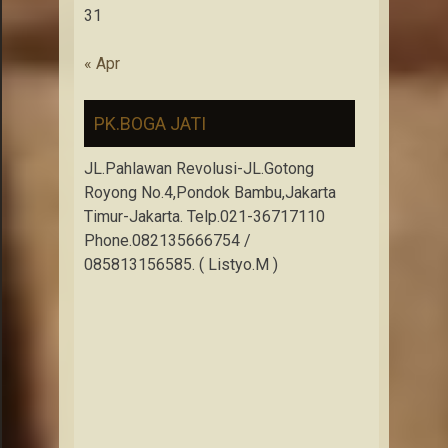
31
« Apr
PK.BOGA JATI
JL.Pahlawan Revolusi-JL.Gotong
Royong No.4,Pondok Bambu,Jakarta
Timur-Jakarta. Telp.021-36717110
Phone.082135666754 /
085813156585. ( Listyo.M )