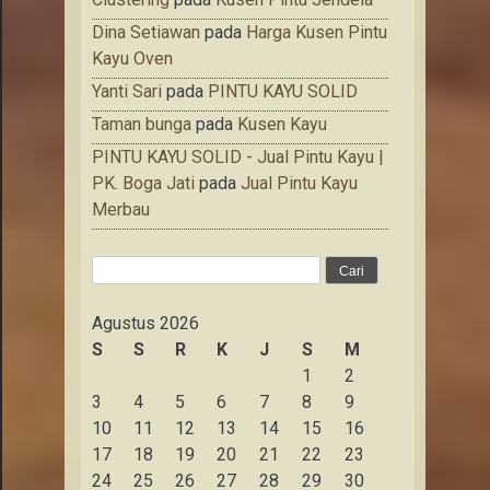
Dina Setiawan
pada
Harga Kusen Pintu
Kayu Oven
Yanti Sari
pada
PINTU KAYU SOLID
Taman bunga
pada
Kusen Kayu
PINTU KAYU SOLID - Jual Pintu Kayu |
PK. Boga Jati
pada
Jual Pintu Kayu
Merbau
Cari
untuk:
Agustus 2026
S
S
R
K
J
S
M
1
2
3
4
5
6
7
8
9
10
11
12
13
14
15
16
17
18
19
20
21
22
23
24
25
26
27
28
29
30