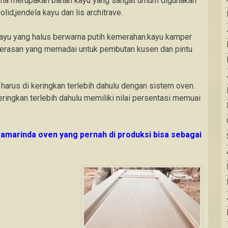
ama merupakan bahan kayu yang sangat umum digunakan
lid,jendela kayu dan lis architrave.
kayu yang halus berwarna putih kemerahan.kayu kamper
kerasan yang memadai untuk pembutan kusen dan pintu
arus di keringkan terlebih dahulu dengan sistem oven.
eringkan terlebih dahulu memiliki nilai persentasi memuai
samarinda oven yang pernah di produksi bisa sebagai