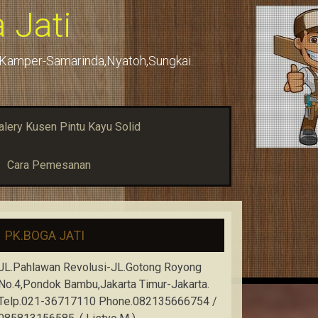
 Jati
u,Kamper-Samarinda,Nyatoh,Sungkai.
alery Kusen Pintu Kayu Solid
Cara Pemesanan
PK.BOGA JATI
JL.Pahlawan Revolusi-JL.Gotong Royong
No.4,Pondok Bambu,Jakarta Timur-Jakarta.
Telp.021-36717110 Phone.082135666754 /