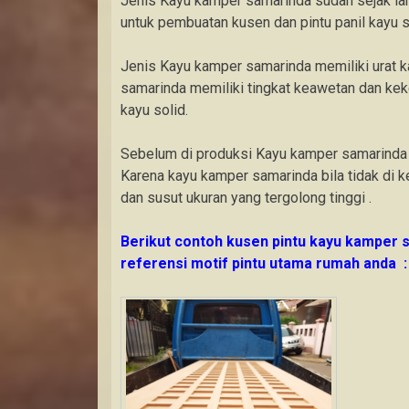
Jenis Kayu kamper samarinda sudah sejak l
untuk pembuatan kusen dan pintu panil kayu so
Jenis Kayu kamper samarinda memiliki urat 
samarinda memiliki tingkat keawetan dan ke
kayu solid.
Sebelum di produksi Kayu kamper samarinda h
Karena kayu kamper samarinda bila tidak di k
dan susut ukuran yang tergolong tinggi .
Berikut contoh kusen pintu kayu kamper 
referensi motif pintu utama rumah anda :