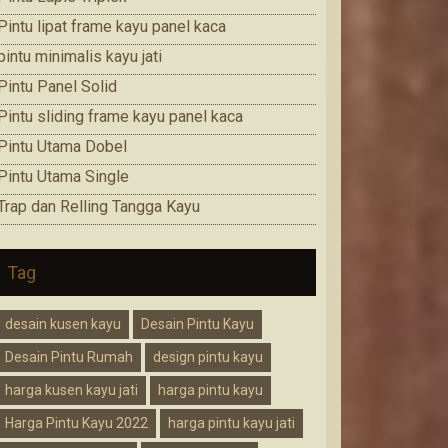
Pintu lipat frame kayu panel kaca
pintu minimalis kayu jati
Pintu Panel Solid
Pintu sliding frame kayu panel kaca
Pintu Utama Dobel
Pintu Utama Single
Trap dan Relling Tangga Kayu
Tag
desain kusen kayu
Desain Pintu Kayu
Desain Pintu Rumah
design pintu kayu
harga kusen kayu jati
harga pintu kayu
Harga Pintu Kayu 2022
harga pintu kayu jati