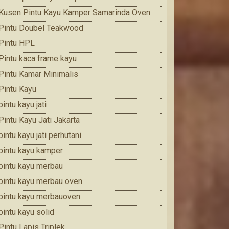
Kusen Pintu Kayu Kamper Samarinda Oven
Pintu Doubel Teakwood
Pintu HPL
Pintu kaca frame kayu
Pintu Kamar Minimalis
Pintu Kayu
pintu kayu jati
Pintu Kayu Jati Jakarta
pintu kayu jati perhutani
pintu kayu kamper
pintu kayu merbau
pintu kayu merbau oven
pintu kayu merbauoven
pintu kayu solid
Pintu Lapis Triplek