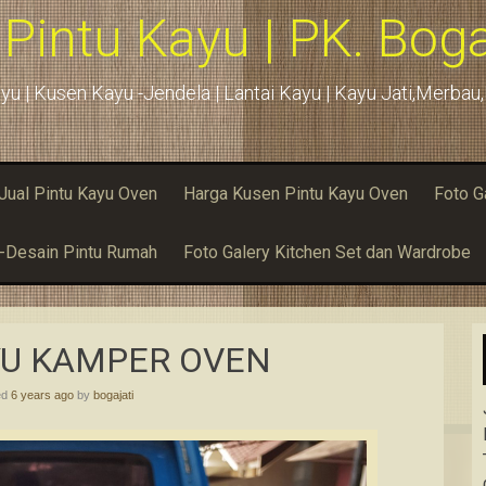
 Pintu Kayu | PK. Boga
yu | Kusen Kayu -Jendela | Lantai Kayu | Kayu Jati,Merba
Jual Pintu Kayu Oven
Harga Kusen Pintu Kayu Oven
Foto G
u-Desain Pintu Rumah
Foto Galery Kitchen Set dan Wardrobe
YU KAMPER OVEN
ed
6 years ago
by
bogajati