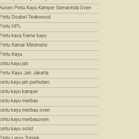
Kusen Pintu Kayu Kamper Samarinda Oven
Pintu Doubel Teakwood
Pintu HPL
Pintu kaca frame kayu
Pintu Kamar Minimalis
Pintu Kayu
pintu kayu jati
Pintu Kayu Jati Jakarta
pintu kayu jati perhutani
pintu kayu kamper
pintu kayu merbau
pintu kayu merbau oven
pintu kayu merbauoven
pintu kayu solid
Pintu Lapis Triplek