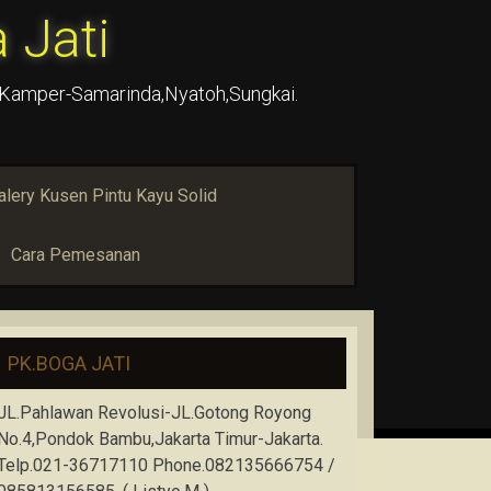
 Jati
u,Kamper-Samarinda,Nyatoh,Sungkai.
alery Kusen Pintu Kayu Solid
Cara Pemesanan
PK.BOGA JATI
JL.Pahlawan Revolusi-JL.Gotong Royong
No.4,Pondok Bambu,Jakarta Timur-Jakarta.
Telp.021-36717110 Phone.082135666754 /