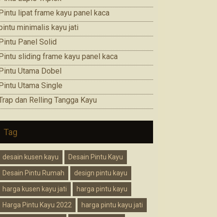
Pintu lipat frame kayu panel kaca
pintu minimalis kayu jati
Pintu Panel Solid
Pintu sliding frame kayu panel kaca
Pintu Utama Dobel
Pintu Utama Single
Trap dan Relling Tangga Kayu
Tag
desain kusen kayu
Desain Pintu Kayu
Desain Pintu Rumah
design pintu kayu
harga kusen kayu jati
harga pintu kayu
Harga Pintu Kayu 2022
harga pintu kayu jati