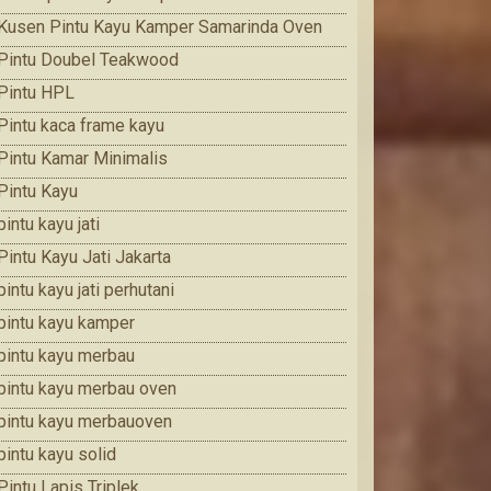
Kusen Pintu Kayu Kamper Samarinda Oven
Pintu Doubel Teakwood
Pintu HPL
Pintu kaca frame kayu
Pintu Kamar Minimalis
Pintu Kayu
pintu kayu jati
Pintu Kayu Jati Jakarta
pintu kayu jati perhutani
pintu kayu kamper
pintu kayu merbau
pintu kayu merbau oven
pintu kayu merbauoven
pintu kayu solid
Pintu Lapis Triplek