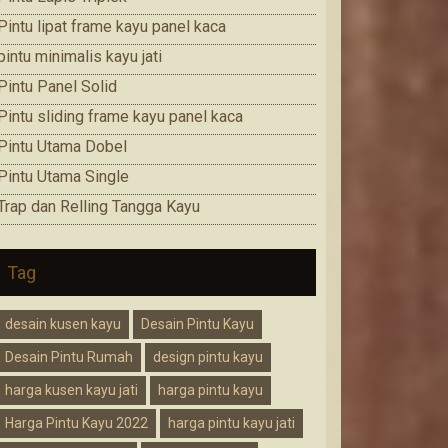
Pintu lipat frame kayu panel kaca
pintu minimalis kayu jati
Pintu Panel Solid
Pintu sliding frame kayu panel kaca
Pintu Utama Dobel
Pintu Utama Single
Trap dan Relling Tangga Kayu
Tag
desain kusen kayu
Desain Pintu Kayu
Desain Pintu Rumah
design pintu kayu
harga kusen kayu jati
harga pintu kayu
Harga Pintu Kayu 2022
harga pintu kayu jati