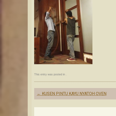
This entry was posted in .
Post
←
KUSEN PINTU KAYU NYATOH OVEN
navigation