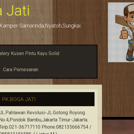
 Jati
u,Kamper-Samarinda,Nyatoh,Sungkai.
alery Kusen Pintu Kayu Solid
Cara Pemesanan
PK.BOGA JATI
JL.Pahlawan Revolusi-JL.Gotong Royong
No.4,Pondok Bambu,Jakarta Timur-Jakarta.
Telp.021-36717110 Phone.082135666754 /