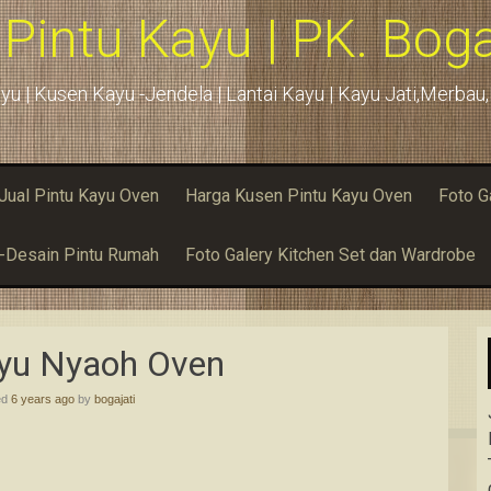
 Pintu Kayu | PK. Boga
yu | Kusen Kayu -Jendela | Lantai Kayu | Kayu Jati,Merba
Jual Pintu Kayu Oven
Harga Kusen Pintu Kayu Oven
Foto G
u-Desain Pintu Rumah
Foto Galery Kitchen Set dan Wardrobe
ayu Nyaoh Oven
ed
6 years ago
by
bogajati