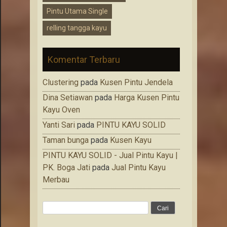
Pintu Utama Single
relling tangga kayu
Komentar Terbaru
Clustering
pada
Kusen Pintu Jendela
Dina Setiawan
pada
Harga Kusen Pintu
Kayu Oven
Yanti Sari
pada
PINTU KAYU SOLID
Taman bunga
pada
Kusen Kayu
PINTU KAYU SOLID - Jual Pintu Kayu |
PK. Boga Jati
pada
Jual Pintu Kayu
Merbau
Cari
untuk: