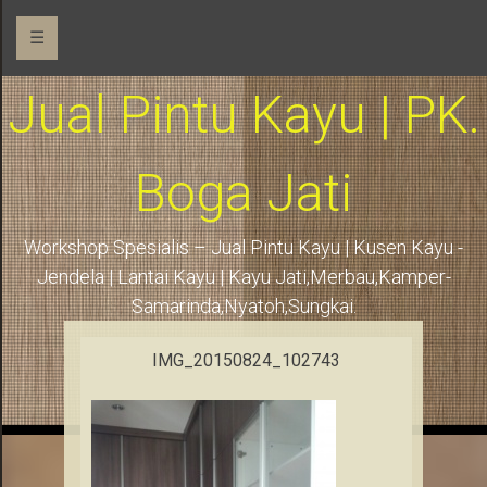
☰
Jual Pintu Kayu | PK.
Boga Jati
Workshop Spesialis – Jual Pintu Kayu | Kusen Kayu -
Jendela | Lantai Kayu | Kayu Jati,Merbau,Kamper-
Samarinda,Nyatoh,Sungkai.
IMG_20150824_102743