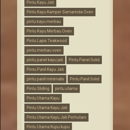
Pintu Kayu Jati
Pintu Kayu Kamper Samarinda Oven
pintu kayu merbau
Pintu Kayu Merbau Oven
Pintu Lapis Teakwood
pintu merbau oven
pintu panel kayu jati
Pintu Panel Solid
Pintu Panil Kayu Jati
pintu panil minimalis
Pintu Panil Solid
Pintu Sliding
pintu utama
Pintu Utama Kayu
Pintu Utama Kayu Jati
Pintu Utama Kayu Jati Perhutani
Pintu Utama Kupu kupu