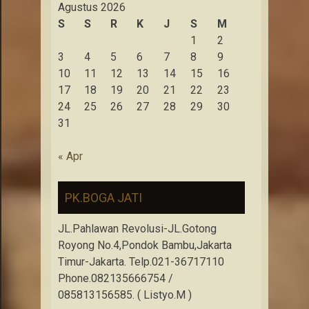
Agustus 2026
S
S
R
K
J
S
M
1
2
3
4
5
6
7
8
9
10
11
12
13
14
15
16
17
18
19
20
21
22
23
24
25
26
27
28
29
30
31
« Apr
PK.BOGA JATI
JL.Pahlawan Revolusi-JL.Gotong
Royong No.4,Pondok Bambu,Jakarta
Timur-Jakarta. Telp.021-36717110
Phone.082135666754 /
085813156585. ( Listyo.M )