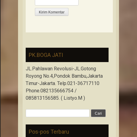
PK.BOGA JATI
JL.Pahlawan Revolusi-JL.Gotong
Royong No.4,Pondok Bambu,Jakarta
Timur-Jakarta. Telp.021-36717110
Phone.082135666754 /
085813156585. ( Listyo.M )
Cari
untuk:
Pos-pos Terbaru