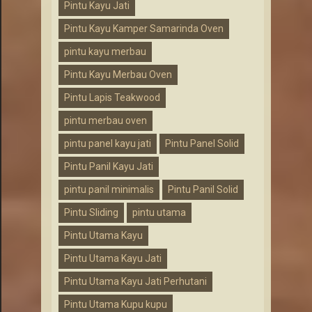
Pintu Kayu Jati
Pintu Kayu Kamper Samarinda Oven
pintu kayu merbau
Pintu Kayu Merbau Oven
Pintu Lapis Teakwood
pintu merbau oven
pintu panel kayu jati
Pintu Panel Solid
Pintu Panil Kayu Jati
pintu panil minimalis
Pintu Panil Solid
Pintu Sliding
pintu utama
Pintu Utama Kayu
Pintu Utama Kayu Jati
Pintu Utama Kayu Jati Perhutani
Pintu Utama Kupu kupu