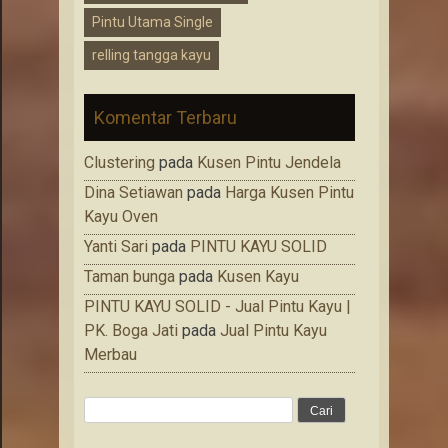
Pintu Utama Single
relling tangga kayu
Komentar Terbaru
Clustering
pada
Kusen Pintu Jendela
Dina Setiawan
pada
Harga Kusen Pintu
Kayu Oven
Yanti Sari
pada
PINTU KAYU SOLID
Taman bunga
pada
Kusen Kayu
PINTU KAYU SOLID - Jual Pintu Kayu |
PK. Boga Jati
pada
Jual Pintu Kayu
Merbau
Cari
untuk: