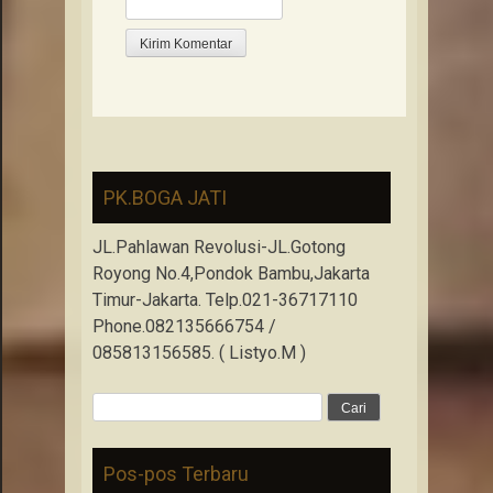
PK.BOGA JATI
JL.Pahlawan Revolusi-JL.Gotong
Royong No.4,Pondok Bambu,Jakarta
Timur-Jakarta. Telp.021-36717110
Phone.082135666754 /
085813156585. ( Listyo.M )
Cari
untuk:
Pos-pos Terbaru