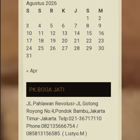
Agustus 2026
S
S
R
K
J
S
M
1
2
3
4
5
6
7
8
9
10
11
12
13
14
15
16
17
18
19
20
21
22
23
24
25
26
27
28
29
30
31
« Apr
PK.BOGA JATI
JL.Pahlawan Revolusi-JL.Gotong
Royong No.4,Pondok Bambu,Jakarta
Timur-Jakarta. Telp.021-36717110
Phone.082135666754 /
085813156585. ( Listyo.M )