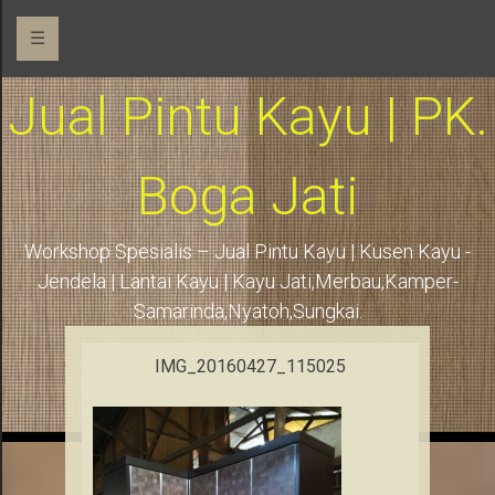
☰
Jual Pintu Kayu | PK.
Boga Jati
Workshop Spesialis – Jual Pintu Kayu | Kusen Kayu -
Jendela | Lantai Kayu | Kayu Jati,Merbau,Kamper-
Samarinda,Nyatoh,Sungkai.
IMG_20160427_115025