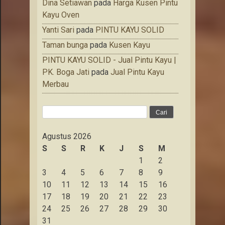
Dina Setiawan
pada
Harga Kusen Pintu
Kayu Oven
Yanti Sari
pada
PINTU KAYU SOLID
Taman bunga
pada
Kusen Kayu
PINTU KAYU SOLID - Jual Pintu Kayu |
PK. Boga Jati
pada
Jual Pintu Kayu
Merbau
Cari
untuk:
Agustus 2026
S
S
R
K
J
S
M
1
2
3
4
5
6
7
8
9
10
11
12
13
14
15
16
17
18
19
20
21
22
23
24
25
26
27
28
29
30
31