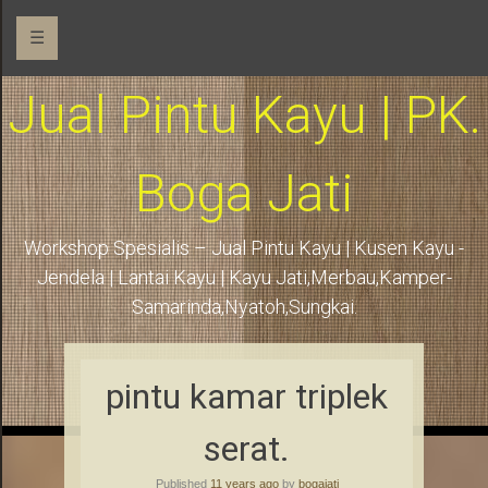
☰
Jual Pintu Kayu | PK.
Boga Jati
Workshop Spesialis – Jual Pintu Kayu | Kusen Kayu -
Jendela | Lantai Kayu | Kayu Jati,Merbau,Kamper-
Samarinda,Nyatoh,Sungkai.
pintu kamar triplek
serat.
Published
11 years ago
by
bogajati