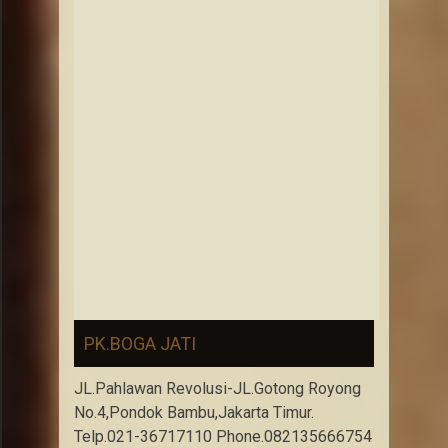
PK.BOGA JATI
JL.Pahlawan Revolusi-JL.Gotong Royong
No.4,Pondok Bambu,Jakarta Timur.
Telp.021-36717110 Phone.082135666754