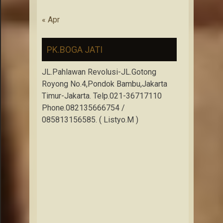
« Apr
PK.BOGA JATI
JL.Pahlawan Revolusi-JL.Gotong
Royong No.4,Pondok Bambu,Jakarta
Timur-Jakarta. Telp.021-36717110
Phone.082135666754 /
085813156585. ( Listyo.M )