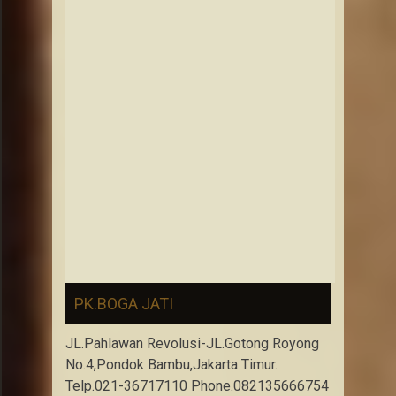
PK.BOGA JATI
JL.Pahlawan Revolusi-JL.Gotong Royong
No.4,Pondok Bambu,Jakarta Timur.
Telp.021-36717110 Phone.082135666754