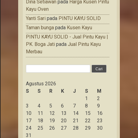
Dina Setiawan
pada
Harga Kusen Pintu
Kayu Oven
Yanti Sari
pada
PINTU KAYU SOLID
Taman bunga
pada
Kusen Kayu
PINTU KAYU SOLID - Jual Pintu Kayu |
PK. Boga Jati
pada
Jual Pintu Kayu
Merbau
Cari
untuk:
Agustus 2026
S
S
R
K
J
S
M
1
2
3
4
5
6
7
8
9
10
11
12
13
14
15
16
17
18
19
20
21
22
23
24
25
26
27
28
29
30
31