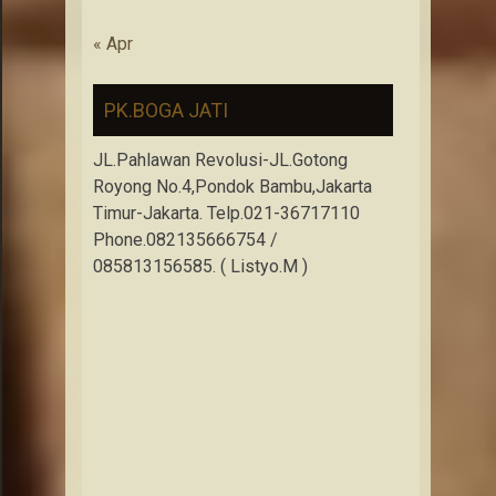
« Apr
PK.BOGA JATI
JL.Pahlawan Revolusi-JL.Gotong
Royong No.4,Pondok Bambu,Jakarta
Timur-Jakarta. Telp.021-36717110
Phone.082135666754 /
085813156585. ( Listyo.M )