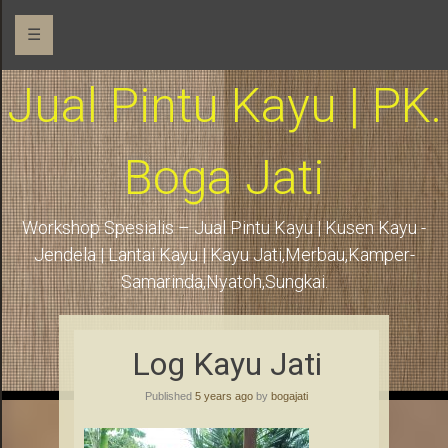
☰
Jual Pintu Kayu | PK.
Boga Jati
Workshop Spesialis – Jual Pintu Kayu | Kusen Kayu -
Jendela | Lantai Kayu | Kayu Jati,Merbau,Kamper-
Samarinda,Nyatoh,Sungkai.
Log Kayu Jati
Published
5 years ago
by
bogajati