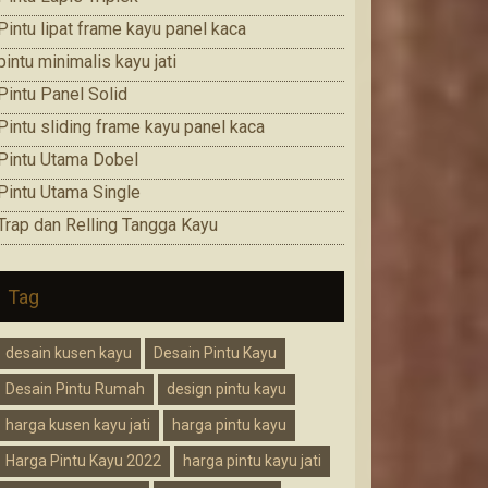
Pintu lipat frame kayu panel kaca
pintu minimalis kayu jati
Pintu Panel Solid
Pintu sliding frame kayu panel kaca
Pintu Utama Dobel
Pintu Utama Single
Trap dan Relling Tangga Kayu
Tag
desain kusen kayu
Desain Pintu Kayu
Desain Pintu Rumah
design pintu kayu
harga kusen kayu jati
harga pintu kayu
Harga Pintu Kayu 2022
harga pintu kayu jati