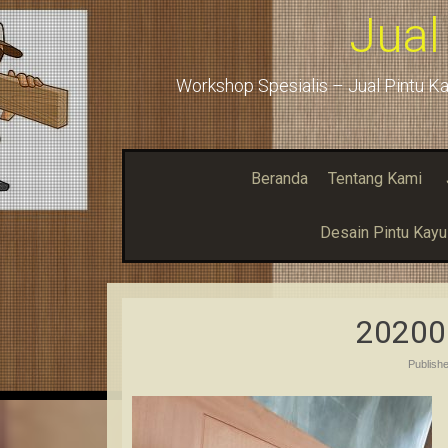
Jual
Workshop Spesialis – Jual Pintu Ka
Beranda
Tentang Kami
Desain Pintu Kay
20200
Publish