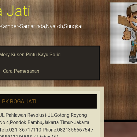
 Jati
u,Kamper-Samarinda,Nyatoh,Sungkai.
alery Kusen Pintu Kayu Solid
Cara Pemesanan
PK.BOGA JATI
JL.Pahlawan Revolusi-JL.Gotong Royong
No.4,Pondok Bambu,Jakarta Timur-Jakarta.
Telp.021-36717110 Phone.082135666754 /