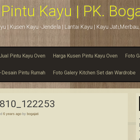
 Pintu Kayu | PK. Boga
yu | Kusen Kayu -Jendela | Lantai Kayu | Kayu Jati,Merba
Jual Pintu Kayu Oven
Harga Kusen Pintu Kayu Oven
Foto G
u-Desain Pintu Rumah
Foto Galery Kitchen Set dan Wardrobe
810_122253
ed
6 years ago
by
bogajati