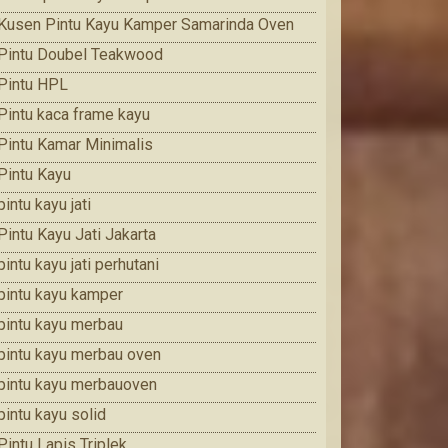
Kusen Pintu Kayu Kamper Samarinda Oven
Pintu Doubel Teakwood
Pintu HPL
Pintu kaca frame kayu
Pintu Kamar Minimalis
Pintu Kayu
pintu kayu jati
Pintu Kayu Jati Jakarta
pintu kayu jati perhutani
pintu kayu kamper
pintu kayu merbau
pintu kayu merbau oven
pintu kayu merbauoven
pintu kayu solid
Pintu Lapis Triplek