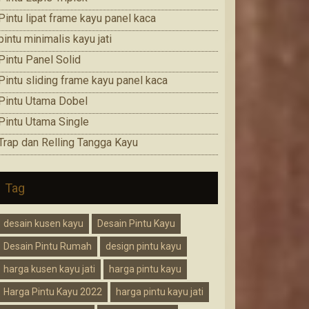
Pintu lipat frame kayu panel kaca
pintu minimalis kayu jati
Pintu Panel Solid
Pintu sliding frame kayu panel kaca
Pintu Utama Dobel
Pintu Utama Single
Trap dan Relling Tangga Kayu
Tag
desain kusen kayu
Desain Pintu Kayu
Desain Pintu Rumah
design pintu kayu
harga kusen kayu jati
harga pintu kayu
Harga Pintu Kayu 2022
harga pintu kayu jati