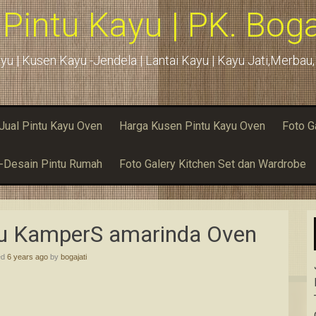
 Pintu Kayu | PK. Boga
yu | Kusen Kayu -Jendela | Lantai Kayu | Kayu Jati,Merba
Jual Pintu Kayu Oven
Harga Kusen Pintu Kayu Oven
Foto G
u-Desain Pintu Rumah
Foto Galery Kitchen Set dan Wardrobe
yu KamperS amarinda Oven
ed
6 years ago
by
bogajati