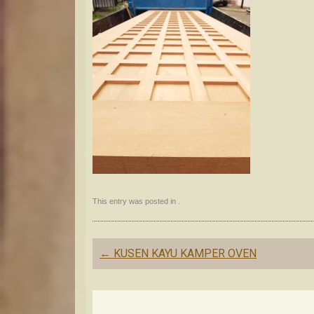
This entry was posted in .
Post
←
KUSEN KAYU KAMPER OVEN
navigation