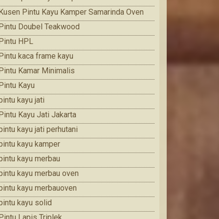
Kusen Pintu Kayu Kamper Samarinda Oven
Pintu Doubel Teakwood
Pintu HPL
Pintu kaca frame kayu
Pintu Kamar Minimalis
Pintu Kayu
pintu kayu jati
Pintu Kayu Jati Jakarta
pintu kayu jati perhutani
pintu kayu kamper
pintu kayu merbau
pintu kayu merbau oven
pintu kayu merbauoven
pintu kayu solid
Pintu Lapis Triplek