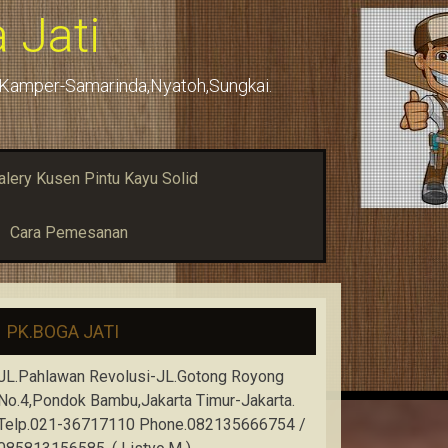
 Jati
u,Kamper-Samarinda,Nyatoh,Sungkai.
alery Kusen Pintu Kayu Solid
Cara Pemesanan
PK.BOGA JATI
JL.Pahlawan Revolusi-JL.Gotong Royong
No.4,Pondok Bambu,Jakarta Timur-Jakarta.
Telp.021-36717110 Phone.082135666754 /